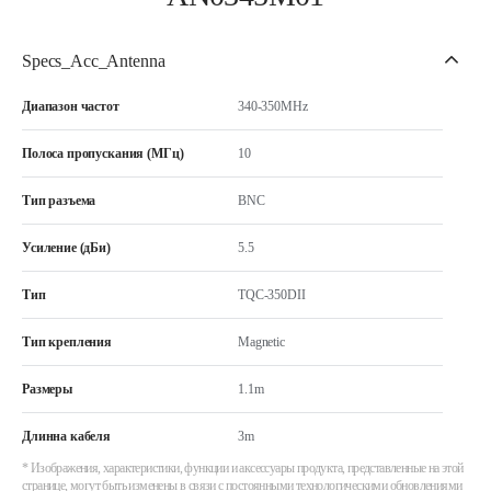
Specs_Acc_Antenna
Диапазон частот
340-350MHz
Полоса пропускания (МГц)
10
Тип разъема
BNC
Усиление (дБи)
5.5
Тип
TQC-350DII
Тип крепления
Magnetic
Размеры
1.1m
Длинна кабеля
3m
* Изображения, характеристики, функции и аксессуары продукта, представленные на этой
странице, могут быть изменены в связи с постоянными технологическими обновлениями