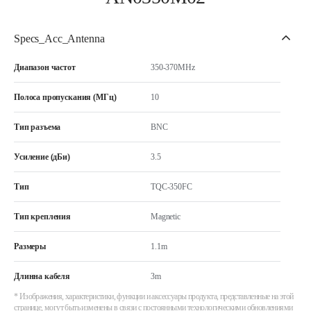
Specs_Acc_Antenna
Диапазон частот
350-370MHz
Полоса пропускания (МГц)
10
Тип разъема
BNC
Усиление (дБи)
3.5
Тип
TQC-350FC
Тип крепления
Magnetic
Размеры
1.1m
Длинна кабеля
3m
* Изображения, характеристики, функции и аксессуары продукта, представленные на этой
странице, могут быть изменены в связи с постоянными технологическими обновлениями