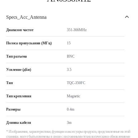
Specs_Acc_Antenna
Диапазон частот
351-366MHz
Полоса пропускания (МГц)
15
Тип разъема
BNC
Усиление (дБи)
3.5
Тип
TQC-350FC
Тип крепления
Magnetic
Размеры
0.4m
Длинна кабеля
3m
* Изображения, характеристики, функции и аксессуары продукта, представленные на этой
странице, могут быть изменены в связи с постоянными технологическими обновлениями