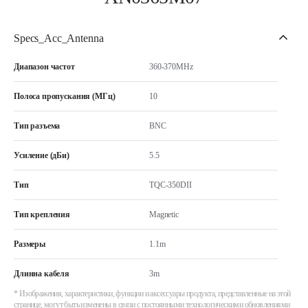
Specs_Acc_Antenna
Диапазон частот
360-370MHz
Полоса пропускания (МГц)
10
Тип разъема
BNC
Усиление (дБи)
5.5
Тип
TQC-350DII
Тип крепления
Magnetic
Размеры
1.1m
Длинна кабеля
3m
* Изображения, характеристики, функции и аксессуары продукта, представленные на этой
странице, могут быть изменены в связи с постоянными технологическими обновлениями