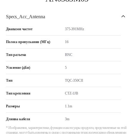
Specs_Acc_Antenna
Диапазон частот
375-391MHz
Полоса пропускания (МГц)
16
Тип разъема
BNC
Усиление (дБи)
5
Тип
TQC-350CII
Тип крепления
CTZ-1JB
Размеры
1.1m
Длинна кабеля
3m
* Изображения, характеристики, функции и аксессуары продукта, представленные на этой
странице, могут быть изменены в связи с постоянными технологическими обновлениями