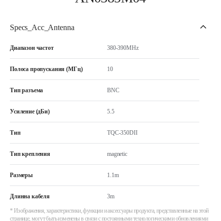
Specs_Acc_Antenna
Диапазон частот
380-390MHz
Полоса пропускания (МГц)
10
Тип разъема
BNC
Усиление (дБи)
5.5
Тип
TQC-350DII
Тип крепления
magnetic
Размеры
1.1m
Длинна кабеля
3m
* Изображения, характеристики, функции и аксессуары продукта, представленные на этой
странице, могут быть изменены в связи с постоянными технологическими обновлениями