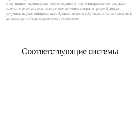
и улучшениями производства. Чтобы убедиться в получении правильного продукта и
совместимых аксессуаров, перед заказом свяжитесь с отделом продаж Hytera для
получения актуальной информации. Hytera оставляет за собой право вносить изменения в
детали продукта без предварительного уведомления.
Соответствующие системы