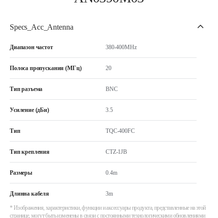
Specs_Acc_Antenna
Диапазон частот
380-400MHz
Полоса пропускания (МГц)
20
Тип разъема
BNC
Усиление (дБи)
3.5
Тип
TQC-400FC
Тип крепления
CTZ-1JB
Размеры
0.4m
Длинна кабеля
3m
* Изображения, характеристики, функции и аксессуары продукта, представленные на этой
странице, могут быть изменены в связи с постоянными технологическими обновлениями