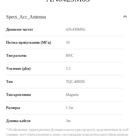
Specs_Acc_Antenna
Диапазон частот
420-430MHz
Полоса пропускания (МГц)
10
Тип разъема
BNC
Усиление (дБи)
5.5
Тип
TQC-400DII
Тип крепления
Magnetic
Размеры
1.1m
Длинна кабеля
3m
* Изображения, характеристики, функции и аксессуары продукта, представленные на этой
странице, могут быть изменены в связи с постоянными технологическими обновлениями