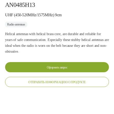
AN0485H13
UHF (450-520MHz/1575MHz) 9cm
Radio-antennas
Helical antennas with helical brass core, are durable and reliable for
years of safe communication. Especially these stubby helical antennas are
ideal when the radio is worn on the belt because they are short and non-
obtrusive.
Оформить запрос
ОТПРАВИТЬ ИНФОРМАЦИЮ О ПРОДУКТЕ