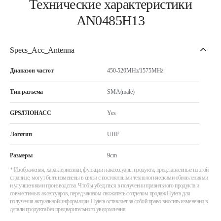
Технические характеристики
AN0485H13
Specs_Acc_Antenna
Диапазон частот
450-520MHz/1575MHz
Тип разъема
SMA(male)
GPS/ГЛОНАСС
Yes
Логотип
UHF
Размеры
9cm
* Изображения, характеристики, функции и аксессуары продукта, представленные на этой
странице, могут быть изменены в связи с постоянными технологическими обновлениями
и улучшениями производства. Чтобы убедиться в получении правильного продукта и
совместимых аксессуаров, перед заказом свяжитесь с отделом продаж Hytera для
получения актуальной информации. Hytera оставляет за собой право вносить изменения в
детали продукта без предварительного уведомления.