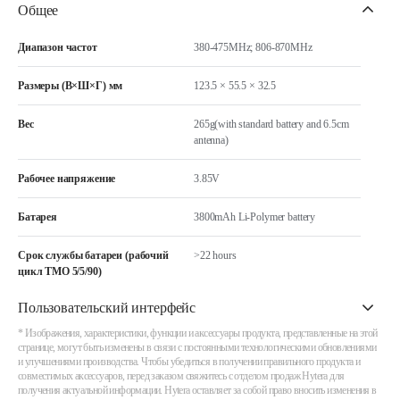
Общее
Диапазон частот
380-475MHz; 806-870MHz
Размеры (В×Ш×Г) мм
123.5 × 55.5 × 32.5
Вес
265g(with standard battery and 6.5cm
antenna)
Рабочее напряжение
3.85V
Батарея
3800mAh Li-Polymer battery
Срок службы батареи (рабочий
>22 hours
цикл TMO 5/5/90)
Пользовательский интерфейс
* Изображения, характеристики, функции и аксессуары продукта, представленные на этой
странице, могут быть изменены в связи с постоянными технологическими обновлениями
и улучшениями производства. Чтобы убедиться в получении правильного продукта и
совместимых аксессуаров, перед заказом свяжитесь с отделом продаж Hytera для
получения актуальной информации. Hytera оставляет за собой право вносить изменения в