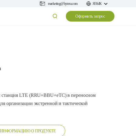
marketing@hytera.com
ЯЗЫК
Оформить запрос
h
вая станция LTE (RRU+BBU+eTC) в переносном
для организации экстренной и тактической
 ИНФОРМАЦИЮ О ПРОДУКТЕ