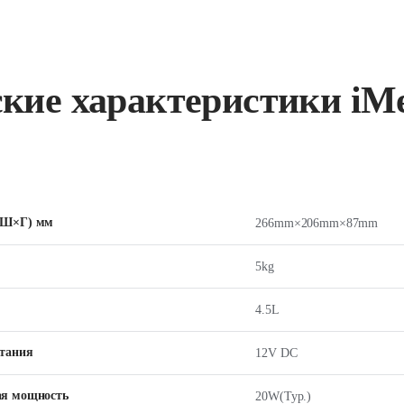
кие характеристики iM
×Ш×Г) мм
266mm×206mm×87mm
5kg
4.5L
тания
12V DC
ая мощность
20W(Typ.)