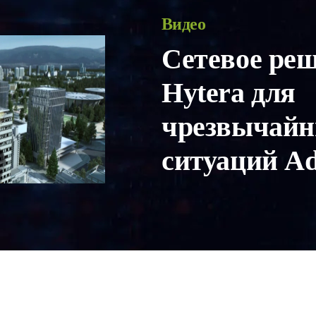
Видео
Сетевое ре
Hytera для
чрезвычай
ситуаций A