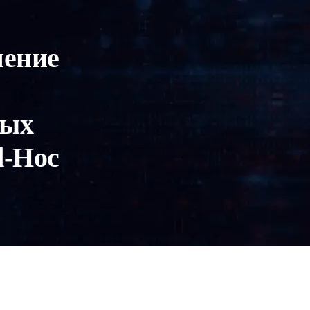
шение
ных
d-Hoc