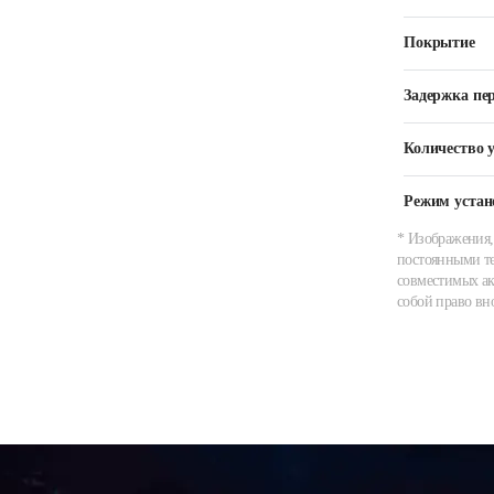
Покрытие
Задержка пер
Количество 
Режим устан
* Изображения,
постоянными те
совместимых ак
собой право вн