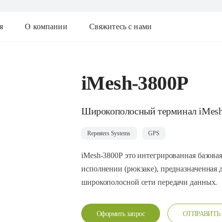
я
О компании
Свяжитесь с нами
iMesh-3800P
Широкополосный терминал iMes
Repeaters Systems
GPS
iMesh-3800P это интегрированная базо
исполнении (рюкзаке), предназначенная 
широкополосной сети передачи данных.
Оформить запрос
ОТПРАВИТЬ