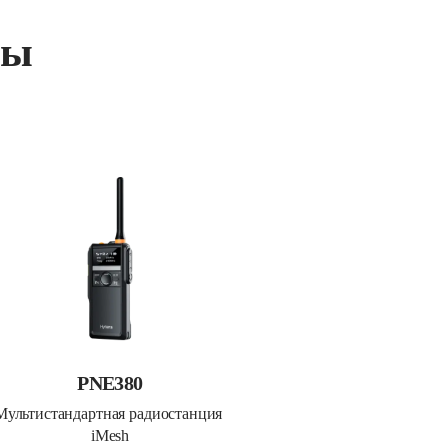
ты
PNE380
Мультистандартная радиостанция 
iMesh