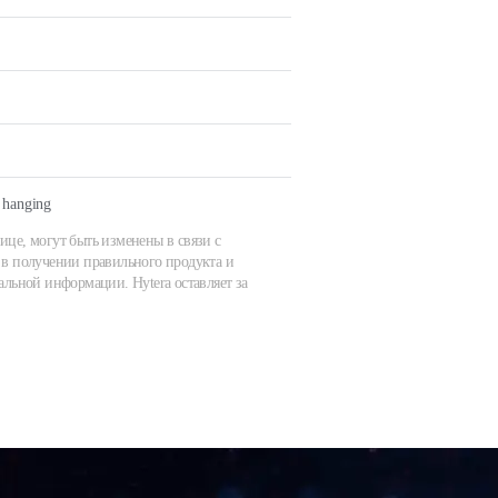
 hanging
ице, могут быть изменены в связи с
в получении правильного продукта и
альной информации. Hytera оставляет за