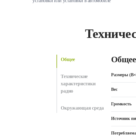
установки или установки в автомобиле
Техничес
Общее
Общее
Размеры (В
Технические
характеристики
Вес
радио
Громкость
Окружающая среда
Источник пи
Потребляем