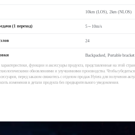
10km (LOS), 2km (NLOS)
едачи (1 переход)
5～10m/s
узлов
24
овки
Backpacked, Portable bracket
 характеристики, функции и аксессуары продукта, представленные на этой стран
хнологическими обновлениями и улучшениями производства. Чтобы убедиться 
сессуаров, перед заказом свяжитесь с отделом продаж Hytera для получения акту
осить изменения в детали продукта без предварительного уведомления.