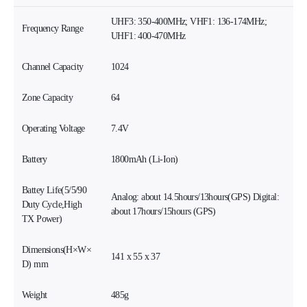
UHF3: 350-400MHz; VHF1: 136-174MHz;
Frequency Range
UHF1: 400-470MHz
Channel Capacity
1024
Zone Capacity
64
Operating Voltage
7.4V
Battery
1800mAh (Li-Ion)
Battey Life(5/5/90
Analog: about 14.5hours/13hours(GPS) Digital:
Duty Cycle,High
about 17hours/15hours (GPS)
TX Power)
Dimensions(H×W×
141 x 55 x 37
D) mm
Weight
485g