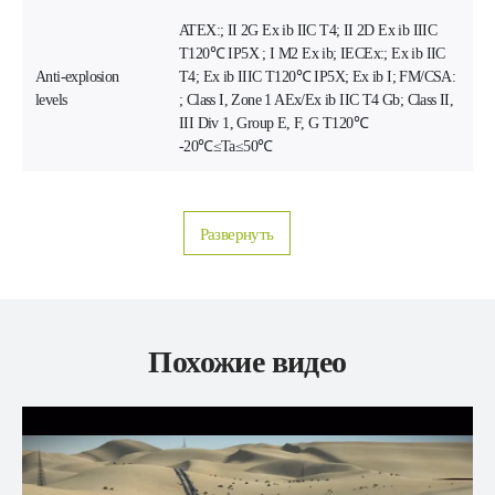
ATEX:; II 2G Ex ib IIC T4; II 2D Ex ib IIIC
T120℃ IP5X ; I M2 Ex ib; IECEx:; Ex ib IIC
Anti-explosion
T4; Ex ib IIIC T120℃ IP5X; Ex ib I; FM/CSA:
levels
; Class I, Zone 1 AEx/Ex ib IIC T4 Gb; Class II,
III Div 1, Group E, F, G T120℃
-20℃≤Ta≤50℃
Развернуть
Похожие видео