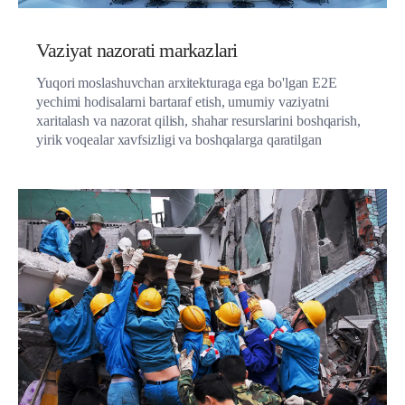
Vaziyat nazorati markazlari
Yuqori moslashuvchan arxitekturaga ega bo'lgan E2E
yechimi hodisalarni bartaraf etish, umumiy vaziyatni
xaritalash va nazorat qilish, shahar resurslarini boshqarish,
yirik voqealar xavfsizligi va boshqalarga qaratilgan