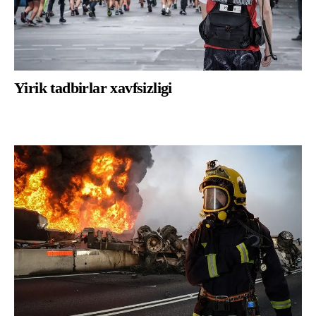
Yirik tadbirlar xavfsizligi