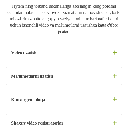
Hytera-ning torband uskunalariga asoslangan keng polosali
echimlari nafaqat asosiy ovozli xizmatlarni namoyish etadi, balki
mijozlarimiz hatto eng qiyin vaziyatlarni ham bartaraf etishlari
uchun ishonchli video va ma'lumotlarni uzatishga katta e'tibor
qaratadi.
Video uzatish
Ma'lumotlarni uzatish
Konvergent aloqa
Shaxsiy video registratorlar