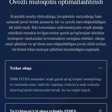
Ovozli muloqotni optimallashtirish
Kundalik amaliy ehtiyojlarga, favqulodda vaziyatlarga ham
samarali javob berish jamoaviy ish va yaxshi muvofiqlashtirilgan
ish talab etadi. Ikki tomonlama radiostantsiyalar orqali amalga
oshirilishi mumkin bo'lgan tezkor guruh qo'ng'iroqlari ishchilar
boshqaruv markazidan ko'rsatmalarni osongina olishlari, ularga
amal qilishlari va qo'shma muvofiqlashtirilgan javob olishi uchun,
bir-birlari bilan muloqot qilishlari mumkinligini anglatadi.
Tezkor aloqa
DMR/TETRA uskunalari orqali guruh qo'ng'iroqlari menejerlarga
o'z navbatida emas, balki bir vaqtning o'zida ko'p sonli xodimlar
bilan bog'lanish imkoniyatini beradi, bu esa vaqtni tejaydi.
To'g'ridan-to'g'ri aloqa rejimida (DMO)