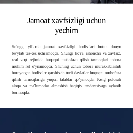
Jamoat xavfsizligi uchun
yechim
So'nggi yillarda jamoat xavfsizligi hodisalari butun dunyo
bo'ylab tez-tez uchramoqda. Shunga ko'ra, ishonchli va xavfsiz,
real vaqt rejimida huquqni muhofaza qilish tarmoqlari tobora
muhim rol o'ynamoqda. Shuning uchun tobora murakkablashib
borayotgan hodisalar qarshisida turli davlatlar huquqni muhofaza
qilish tarmoqlariga yuqori talablar qoʻymoqda. Keng polosali
aloqa va ma'lumotlar almashish haqiqiy tendentsiyaga aylanib
bormoqda.