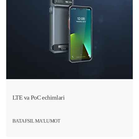
LTE va PoC echimlari
BATAFSIL MA'LUMOT