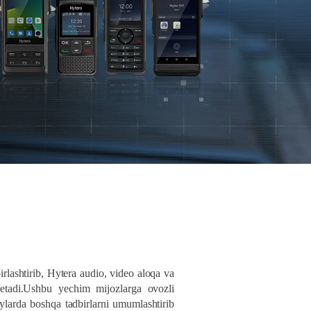
ashtirib, Hytera audio, video aloqa va
 etadi.Ushbu yechim mijozlarga ovozli
riylarda boshqa tadbirlarni umumlashtirib