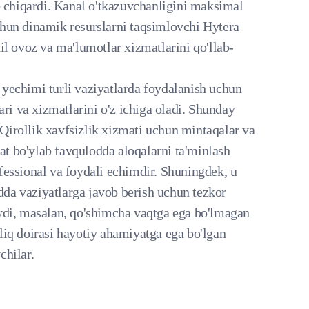
ab chiqardi. Kanal o'tkazuvchanligini maksimal
chun dinamik resurslarni taqsimlovchi Hytera
xil ovoz va ma'lumotlar xizmatlarini qo'llab-
 yechimi turli vaziyatlarda foydalanish uchun
lari va xizmatlarini o'z ichiga oladi. Shunday
Qirollik xavfsizlik xizmati uchun mintaqalar va
t bo'ylab favqulodda aloqalarni ta'minlash
ofessional va foydali echimdir. Shuningdek, u
da vaziyatlarga javob berish uchun tezkor
aydi, masalan, qo'shimcha vaqtga ega bo'lmagan
liq doirasi hayotiy ahamiyatga ega bo'lgan
chilar.