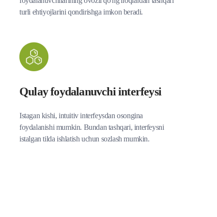
foydalanuvchilarining ovozli qo'ng'iroqlardan tashqari
turli ehtiyojlarini qondirishga imkon beradi.
Qulay foydalanuvchi interfeysi
Istagan kishi, intuitiv interfeysdan osongina
foydalanishi mumkin. Bundan tashqari, interfeysni
istalgan tilda ishlatish uchun sozlash mumkin.