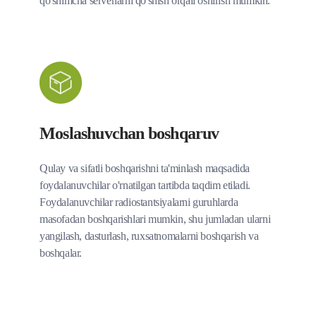
qo'shimcha serverlarni qo'shish orqali oshirish mumkin.
Moslashuvchan boshqaruv
Qulay va sifatli boshqarishni ta'minlash maqsadida
foydalanuvchilar o'rnatilgan tartibda taqdim etiladi.
Foydalanuvchilar radiostantsiyalarni guruhlarda
masofadan boshqarishlari mumkin, shu jumladan ularni
yangilash, dasturlash, ruxsatnomalarni boshqarish va
boshqalar.