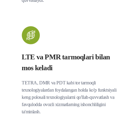
quvvatlaydi.
LTE va PMR tarmoqlari bilan
mos keladi
TETRA, DMR va PDT kabi tor tarmoqli
texnologiyalardan foydalangan holda ko'p funktsiyali
keng polosali texnologiyalarni qo'llab-quvvatlash va
favqulodda ovozli xizmatlarning ishonchliligini
ta'minlash.