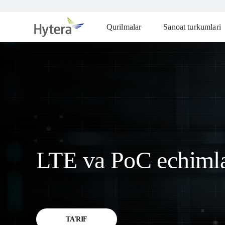
Qurilmalar
Sanoat turkumlari
LTE va PoC echimla
TA'RIF