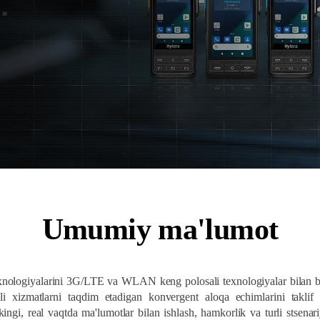
Umumiy ma'lumot
ogiyalarini 3G/LTE va WLAN keng polosali texnologiyalar bilan birl
li xizmatlarni taqdim etadigan konvergent aloqa echimlarini taklif
nkingi, real vaqtda ma'lumotlar bilan ishlash, hamkorlik va turli stsena