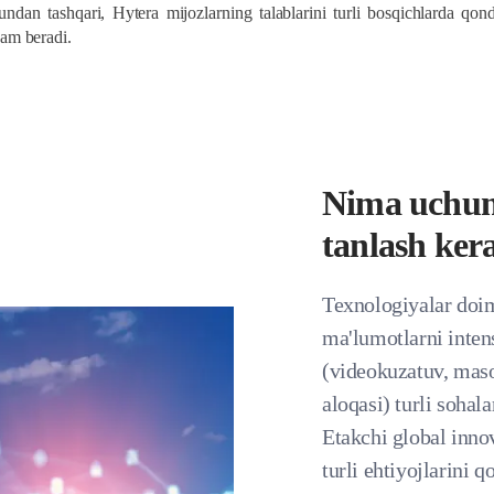
ndan tashqari, Hytera mijozlarning talablarini turli bosqichlarda qondi
dam beradi.
Nima uchun 
tanlash ker
Texnologiyalar doim
ma'lumotlarni intens
(videokuzatuv, maso
aloqasi) turli sohal
Etakchi global inno
turli ehtiyojlarini