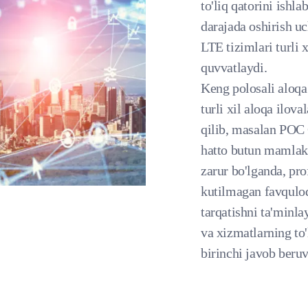
to'liq qatorini ishl
darajada oshirish u
LTE tizimlari turli 
quvvatlaydi.
Keng polosali aloqa
turli xil aloqa ilova
qilib, masalan POC 
hatto butun mamlaka
zarur bo'lganda, pr
kutilmagan favqulod
tarqatishni ta'minl
va xizmatlarning to'
birinchi javob beruv