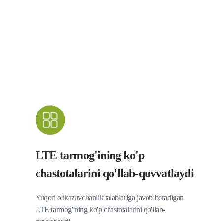
LTE tarmog'ining ko'p
chastotalarini qo'llab-quvvatlaydi
Yuqori o'tkazuvchanlik talablariga javob beradigan
LTE tarmog'ining ko'p chastotalarini qo'llab-