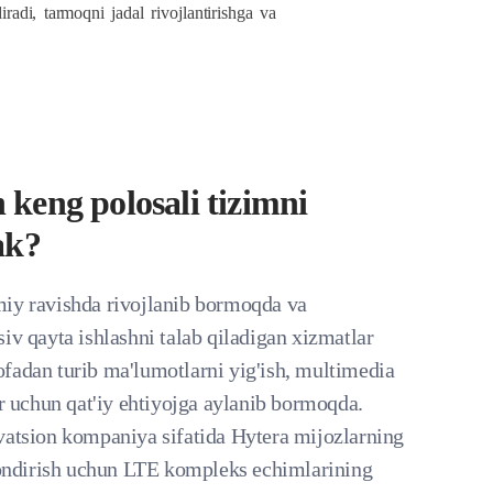
radi, tarmoqni jadal rivojlantirishga va
keng polosali tizimni
ak?
iy ravishda rivojlanib bormoqda va
iv qayta ishlashni talab qiladigan xizmatlar
fadan turib ma'lumotlarni yig'ish, multimedia
ar uchun qat'iy ehtiyojga aylanib bormoqda.
vatsion kompaniya sifatida Hytera mijozlarning
 qondirish uchun LTE kompleks echimlarining