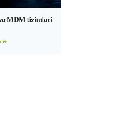
va MDM tizimlari
нее