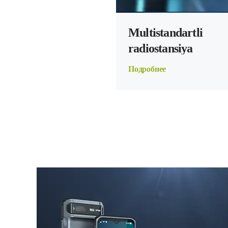
Multistandartli 
radiostansiya
Подробнее