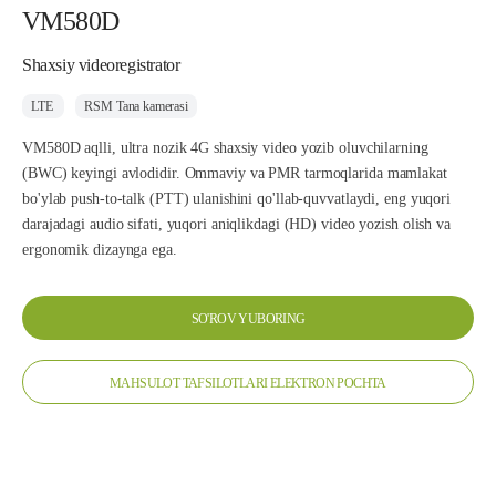
VM580D
Shaxsiy videoregistrator
LTE
RSM Tana kamerasi
VM580D aqlli, ultra nozik 4G shaxsiy video yozib oluvchilarning
(BWC) keyingi avlodidir. Ommaviy va PMR tarmoqlarida mamlakat
bo'ylab push-to-talk (PTT) ulanishini qo'llab-quvvatlaydi, eng yuqori
darajadagi audio sifati, yuqori aniqlikdagi (HD) video yozish olish va
ergonomik dizaynga ega.
SO'ROV YUBORING
MAHSULOT TAFSILOTLARI ELEKTRON POCHTA