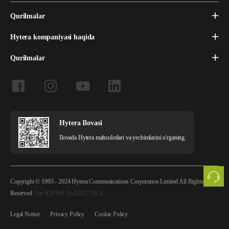
Qurilmalar
Hytera kompaniyasi haqida
Qurilmalar
Hytera Ilovasi
Ilovada Hytera mahsulotlari va yechimlarini o'rganing.
Copyright © 1993 - 2024 Hytera Communications Corporation Limited All Rights
Reserved
Yue ICP Ref.No.05057141-1
Legal Notice
Privacy Policy
Cookie Policy