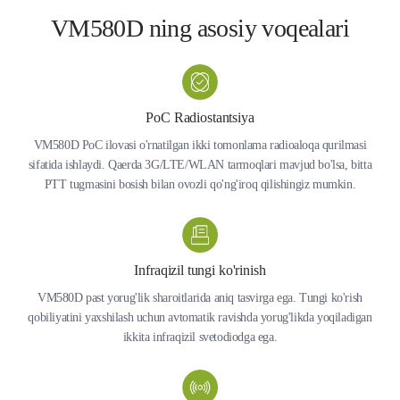
VM580D ning asosiy voqealari
PoC Radiostantsiya
VM580D PoC ilovasi o'rnatilgan ikki tomonlama radioaloqa qurilmasi
sifatida ishlaydi. Qaerda 3G/LTE/WLAN tarmoqlari mavjud bo'lsa, bitta
PTT tugmasini bosish bilan ovozli qo'ng'iroq qilishingiz mumkin.
Infraqizil tungi ko'rinish
VM580D past yorug'lik sharoitlarida aniq tasvirga ega. Tungi ko'rish
qobiliyatini yaxshilash uchun avtomatik ravishda yorug'likda yoqiladigan
ikkita infraqizil svetodiodga ega.