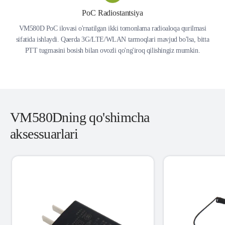
PoC Radiostantsiya
VM580D PoC ilovasi o'rnatilgan ikki tomonlama radioaloqa qurilmasi
sifatida ishlaydi. Qaerda 3G/LTE/WLAN tarmoqlari mavjud bo'lsa, bitta
PTT tugmasini bosish bilan ovozli qo'ng'iroq qilishingiz mumkin.
VM580Dning qo'shimcha
aksessuarlari