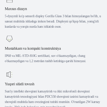
Maxsus dizayn
5-dyuymli ko'p sensorli displey Gorilla Glass 3 bilan himoyalangan bo'lib, u
sanoat muhitida ishlashga imkon beradi. Displeyni qo'lqop bilan, yomg'irli
kunlarda va yorqin nurda ham ishlatish oson.
Mustahkam va kompakt konstruktsiya
IP68 va MIL-STD-810G sertifikati, suv o'tkazmaydigan, chang
o'tkazmaydigan va 1,2 metrdan tushib ketishiga qarshi himoyasi.
Yuqori sifatli tovush
Sun'iy intellekt shovqinni kamaytirish va ikki mikrofonli shovqinni
kamaytirish texnologiyasi bilan PDC550 shovqinni tasirini kamaytiradi va
shovqinli muhitda ham ovozingizni tutishi mumkin. O'rnatilgan 2W karnay