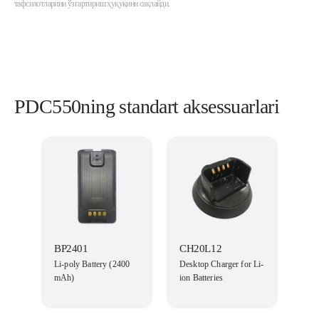
тафсилотларини ўзгартириш ҳуқуқини сақлайди.
PDC550ning standart aksessuarlari
BP2401
CH20L12
Li-poly Battery (2400
Desktop Charger for Li-
mAh)
ion Batteries