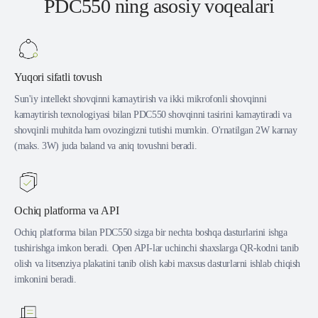
PDC550 ning asosiy voqealari
Yuqori sifatli tovush
Sun'iy intellekt shovqinni kamaytirish va ikki mikrofonli shovqinni
kamaytirish texnologiyasi bilan PDC550 shovqinni tasirini kamaytiradi va
shovqinli muhitda ham ovozingizni tutishi mumkin. O'rnatilgan 2W karnay
(maks. 3W) juda baland va aniq tovushni beradi.
Ochiq platforma va API
Ochiq platforma bilan PDC550 sizga bir nechta boshqa dasturlarini ishga
tushirishga imkon beradi. Open API-lar uchinchi shaxslarga QR-kodni tanib
olish va litsenziya plakatini tanib olish kabi maxsus dasturlarni ishlab chiqish
imkonini beradi.