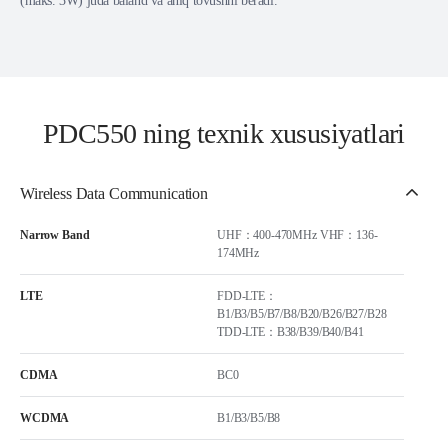
(maks. 3W) juda baland va aniq tovushni beradi.
PDC550 ning texnik xususiyatlari
Wireless Data Communication
Narrow Band
UHF：400-470MHz VHF：136-
174MHz
LTE
FDD-LTE：
B1/B3/B5/B7/B8/B20/B26/B27/B28
TDD-LTE：B38/B39/B40/B41
CDMA
BC0
WCDMA
B1/B3/B5/B8