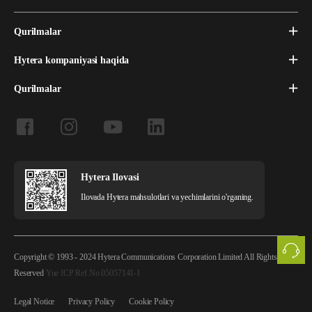
Qurilmalar
Hytera kompaniyasi haqida
Qurilmalar
Hytera Ilovasi
Ilovada Hytera mahsulotlari va yechimlarini o'rganing.
Copyright © 1993 - 2024 Hytera Communications Corporation Limited All Rights
Reserved
Yue ICP Ref.No.05057141-1
Legal Notice
Privacy Policy
Cookie Policy