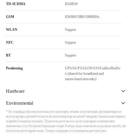
TD-SCDMA
B34/B39
GSM
850/900/1800/1900MHz
WLAN
Support
NFC
Support
BT
Support
Positioning
GPS/AGPS/GLONASS/Galileo/BeiDo
u (shared for broadband and
narrowband networks)
Hardware
Environmental
* Бу саҳифада кўрсатилган маҳсулот расмлари, техник хусусиятлари, функциялари ва
аксессуарлари доимий технологик янгиланишлар ва ишлаб чиқариш такомиллаштириши
туфайли ўзгариши мумкин. Тўғри маҳсулот ва мос аксессуарларни олишингизни
таъминлаш учун буюртма беришдан олдин Хитера савдо жамоасига мурожаат қилиб, энг
сўнги маълумотларни олинг. Хитера олдиндан огоҳлантирмасдан маҳсулот