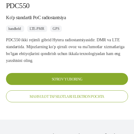
PDC550
Ko'p standartli PoC radiostantsiya
handheld
LTE-PMR
GPS
PDC550 ikki rejimli gibrid Hytera radiostantsiyasidir. DMR va LTE
standartida. Mijozlarning ko'p qirrali ovoz va ma'lumotlar xizmatlariga
bo'lgan ehtiyojlarini qondirish uchun ikkala texnologiyadan ham eng
yaxshisini oling.
SO'ROV YUBORING
MAHSULOT TAFSILOTLARI ELEKTRON POCHTA