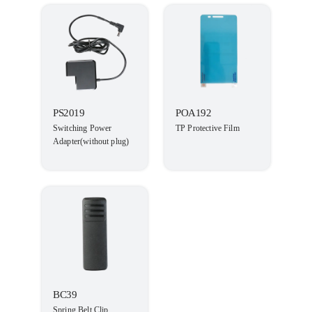
PS2019
POA192
Switching Power
TP Protective Film
Adapter(without plug)
BC39
Spring Belt Clip