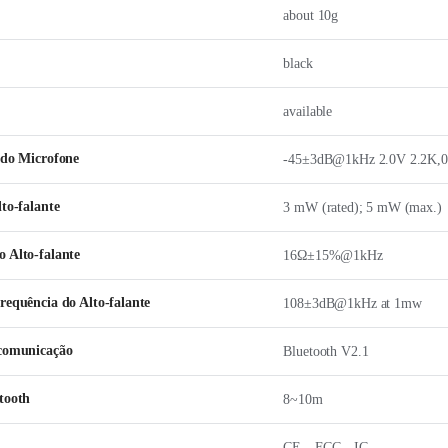
about 10g
black
available
 do Microfone
-45±3dB@1kHz 2.0V 2.2K,
lto-falante
3 mW (rated); 5 mW (max.)
 Alto-falante
16Ω±15%@1kHz
requência do Alto-falante
108±3dB@1kHz at 1mw
 comunicação
Bluetooth V2.1
tooth
8~10m
CE、FCC、IC