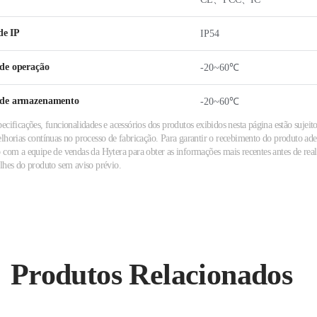
de IP
IP54
de operação
-20~60℃
 de armazenamento
-20~60℃
ecificações, funcionalidades e acessórios dos produtos exibidos nesta página estão sujeito
elhorias contínuas no processo de fabricação. Para garantir o recebimento do produto a
 com a equipe de vendas da Hytera para obter as informações mais recentes antes de reali
alhes do produto sem aviso prévio.
Produtos Relacionados