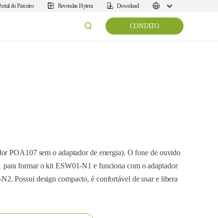
ortal do Parceiro
Revendas Hytera
Download
CONTATO
ador POA107 sem o adaptador de energia). O fone de ouvido
 para formar o kit ESW01-N1 e funciona com o adaptador
. Possui design compacto, é confortável de usar e libera