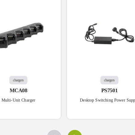
chargers
chargers
MCA08
PS7501
Multi-Unit Charger
Desktop Switching Power Supp