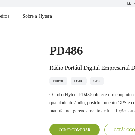
P
eiros
Sobre a Hytera
PD486
Rádio Portátil Digital Empresarial
Portátil
DMR
GPS
O rádio Hytera PD486 oferece um conjunto co
qualidade de áudio, posicionamento GPS e com
manufatura, gerenciamento de instalações ou
COMO COMPRAR
CATÁLOGO 