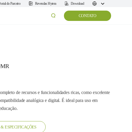
ortal do Parceiro
Revendas Hytera
Download
CONTATO
 DMR
mpleto de recursos e funcionalidades ricas, como excelente
patibilidade analógica e digital. É ideal para uso em
 educação.
& ESPECIFICAÇÕES