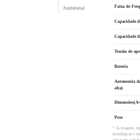
Faixa de Freq
Ambiental
Capacidade d
Capacidade d
Tensão de op
Bateria
Autonomia da 
alta)
Dimensões(
Peso
* As imagens, esp
tecnológicas e m
entrar em contato