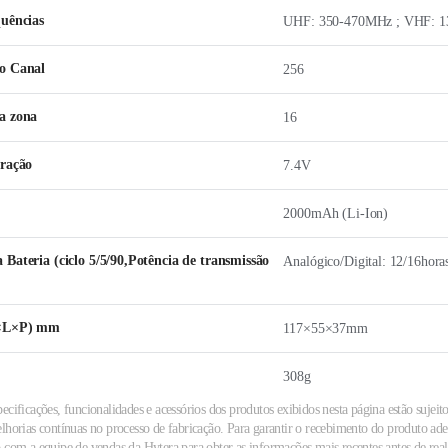
uências
UHF: 350-470MHz ; VHF: 
o Canal
256
a zona
16
eração
7.4V
2000mAh (Li-Ion)
Bateria (ciclo 5/5/90,Potência de transmissão
Analógico/Digital: 12/16hora
A×L×P) mm
117×55×37mm
308g
ecificações, funcionalidades e acessórios dos produtos exibidos nesta página estão sujeito
elhorias contínuas no processo de fabricação. Para garantir o recebimento do produto a
 com a equipe de vendas da Hytera para obter as informações mais recentes antes de reali