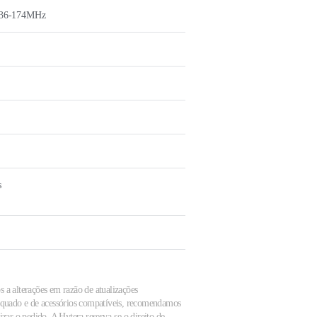
136-174MHz
s
s a alterações em razão de atualizações
dequado e de acessórios compatíveis, recomendamos
zar o pedido. A Hytera reserva-se o direito de