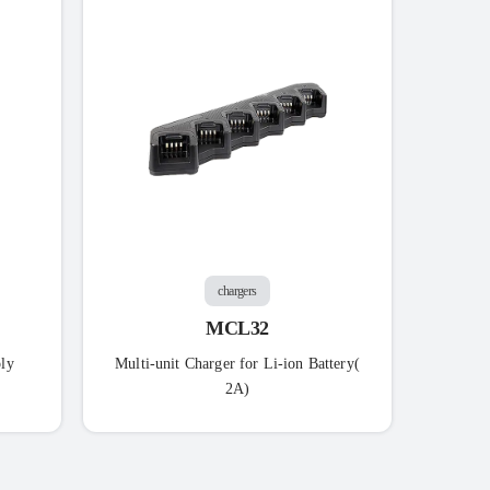
Prog
chargers
MCL32
ly
Multi-unit Charger for Li-ion Battery(
2A)