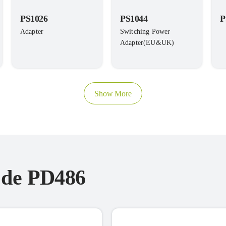
PS1026
PS1044
P
Adapter
Switching Power
Adapter(EU&UK)
Show More
s de PD486