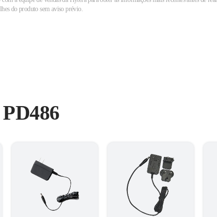
alhes do produto sem aviso prévio.
e PD486