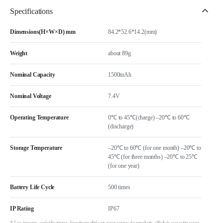
Specifications
Dimensions(H×W×D) mm
84.2*52.6*14.2(mm)
Weight
about 89g
Nominal Capacity
1500mAh
Nominal Voltage
7.4V
Operating Temperature
0℃ to 45℃(charge) –20℃ to 60℃
(discharge)
Storage Temperature
–20℃ to 60℃ (for one month) –20℃ to
45℃ (for three months) –20℃ to 25℃
(for one year)
Battery Life Cycle
500 times
IP Rating
IP67