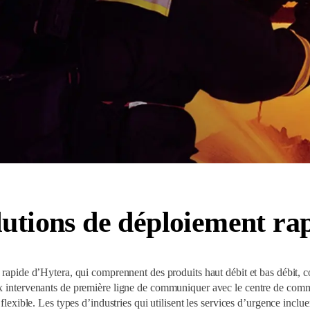
olutions de déploiement ra
rapide d’Hytera, qui comprennent des produits haut débit et bas débit, con
ux intervenants de première ligne de communiquer avec le centre de com
xible. Les types d’industries qui utilisent les services d’urgence incluent 