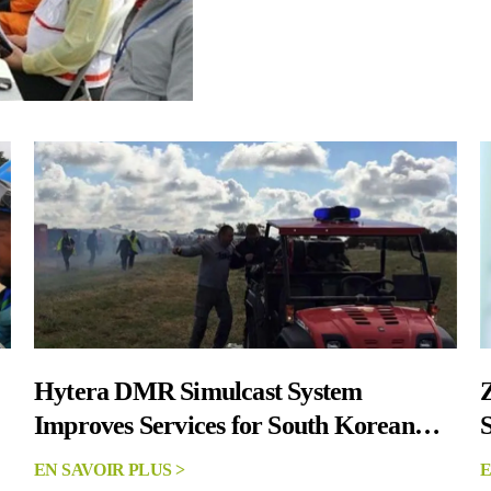
Hytera DMR Simulcast System
Improves Services for South Korean
Fire Department
EN SAVOIR PLUS >
E