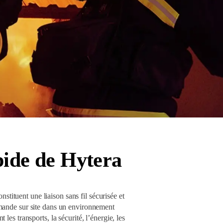
pide de Hytera
stituent une liaison sans fil sécurisée et
mande sur site dans un environnement
les transports, la sécurité, l’énergie, les