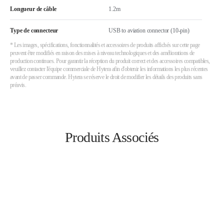
Longueur de câble
1.2m
Type de connecteur
USB to aviation connector (10-pin)
* Les images, spécifications, fonctionnalités et accessoires de produits affichés sur cette page
peuvent être modifiés en raison des mises à niveau technologiques et des améliorations de
production continues. Pour garantir la réception du produit correct et des accessoires compatibles,
veuillez contacter l'équipe commerciale de Hytera afin d'obtenir les informations les plus récentes
avant de passer commande. Hytera se réserve le droit de modifier les détails des produits sans
préavis.
Produits Associés