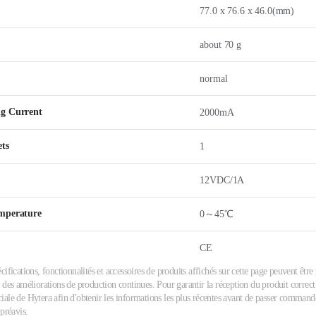
77.0 x 76.6 x 46.0(mm)
about 70 g
normal
g Current
2000mA
ets
1
12VDC/1A
mperature
0～45℃
CE
cifications, fonctionnalités et accessoires de produits affichés sur cette page peuvent êtr
 des améliorations de production continues. Pour garantir la réception du produit correct 
ale de Hytera afin d'obtenir les informations les plus récentes avant de passer commande.
 préavis.