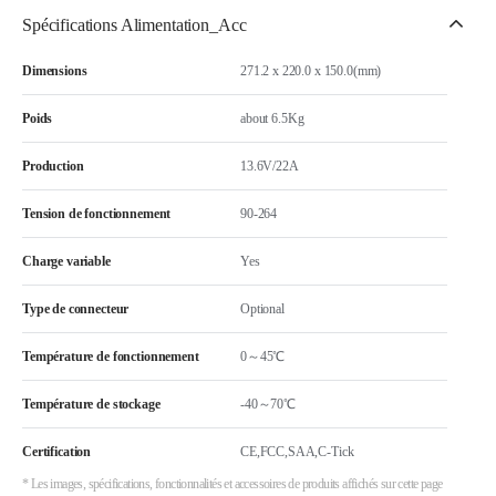
Spécifications Alimentation_Acc
Dimensions
271.2 x 220.0 x 150.0(mm)
Poids
about 6.5Kg
Production
13.6V/22A
Tension de fonctionnement
90-264
Charge variable
Yes
Type de connecteur
Optional
Température de fonctionnement
0～45℃
Température de stockage
-40～70℃
Certification
CE,FCC,SAA,C-Tick
* Les images, spécifications, fonctionnalités et accessoires de produits affichés sur cette page