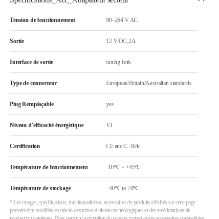
Tension de fonctionnement
90–264 V AC
Sortie
12 V DC,2A
Interface de sortie
tuning fork
Type de connecteur
European/Britain/Australian standards
Plug Remplaçable
yes
Niveau d'efficacité énergétique
VI
Certification
CE and C-Tick
Température de fonctionnement
-10℃ ~ +45℃
Température de stockage
–40℃ to 70℃
* Les images, spécifications, fonctionnalités et accessoires de produits affichés sur cette page
peuvent être modifiés en raison des mises à niveau technologiques et des améliorations de
production continues. Pour garantir la réception du produit correct et des accessoires compatibles,