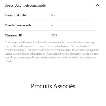
Specs_Acc_Télécommande
Longueur de câble
6m
Console de commande
no
Classement IP
IP54
* Les images, spécifications, fonctionnalités et accessoires de produits affichés sur cette page
peuvent être modifiés en raison des mises à niveau technologiques et des améliorations de
production continues. Pour garantir la réception du produit correct et des accessoires compatibles,
veuillez contacter l'équipe commerciale de Hytera afin d'obtenir les informations les plus récentes
avant de passer commande. Hytera se réserve le droit de modifier les détails des produits sans
préavis.
Produits Associés