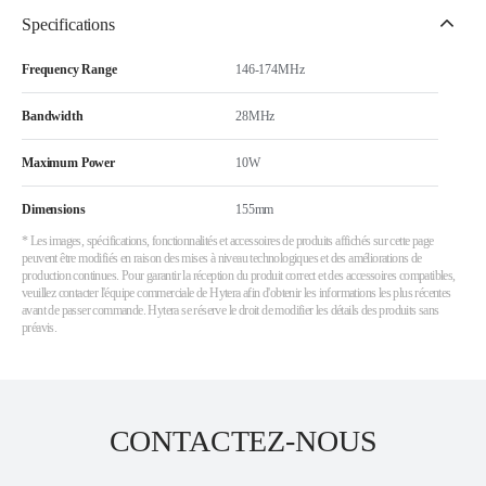
Specifications
Frequency Range
146-174MHz
Bandwidth
28MHz
Maximum Power
10W
Dimensions
155mm
* Les images, spécifications, fonctionnalités et accessoires de produits affichés sur cette page
peuvent être modifiés en raison des mises à niveau technologiques et des améliorations de
production continues. Pour garantir la réception du produit correct et des accessoires compatibles,
veuillez contacter l'équipe commerciale de Hytera afin d'obtenir les informations les plus récentes
avant de passer commande. Hytera se réserve le droit de modifier les détails des produits sans
préavis.
CONTACTEZ-NOUS