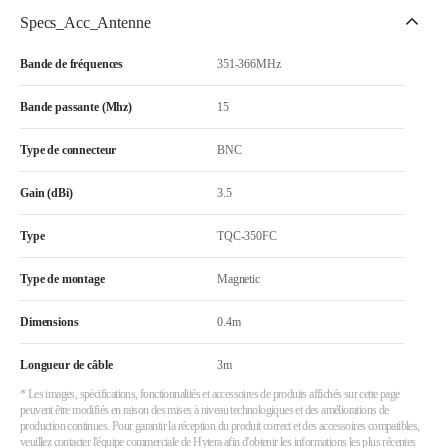
Specs_Acc_Antenne
Bande de fréquences
351-366MHz
Bande passante (Mhz)
15
Type de connecteur
BNC
Gain (dBi)
3.5
Type
TQC-350FC
Type de montage
Magnetic
Dimensions
0.4m
Longueur de câble
3m
* Les images, spécifications, fonctionnalités et accessoires de produits affichés sur cette page
peuvent être modifiés en raison des mises à niveau technologiques et des améliorations de
production continues. Pour garantir la réception du produit correct et des accessoires compatibles,
veuillez contacter l'équipe commerciale de Hytera afin d'obtenir les informations les plus récentes