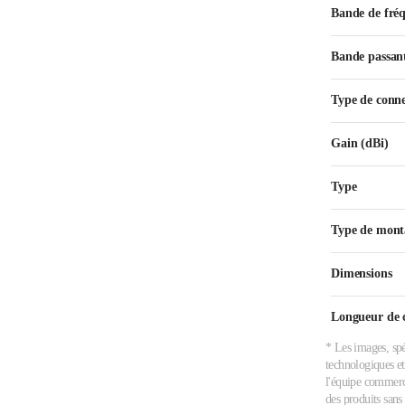
Bande de fré
Bande passan
Type de conn
Gain (dBi)
Type
Type de mont
Dimensions
Longueur de 
* Les images, spé
technologiques et
l'équipe commerci
des produits sans