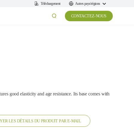
Téléchargement
Autres pays/régions
CONTACTEZ-NOUS
tures good elasticity and age resistance. Its base comes with
YER LES DÉTAILS DU PRODUIT PAR E-MAIL