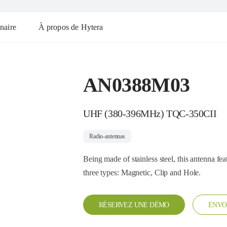
naire
À propos de Hytera
AN0388M03
UHF (380-396MHz) TQC-350CII
Radio-antennas
Being made of stainless steel, this antenna fea
three types: Magnetic, Clip and Hole.
RÉSERVEZ UNE DÉMO
ENVO