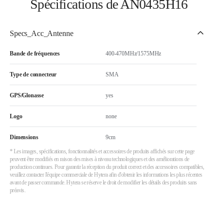
Spécifications de AN0435H16
Specs_Acc_Antenne
Bande de fréquences
400-470MHz/1575MHz
Type de connecteur
SMA
GPS/Glonasse
yes
Logo
none
Dimensions
9cm
* Les images, spécifications, fonctionnalités et accessoires de produits affichés sur cette page
peuvent être modifiés en raison des mises à niveau technologiques et des améliorations de
production continues. Pour garantir la réception du produit correct et des accessoires compatibles,
veuillez contacter l'équipe commerciale de Hytera afin d'obtenir les informations les plus récentes
avant de passer commande. Hytera se réserve le droit de modifier les détails des produits sans
préavis.