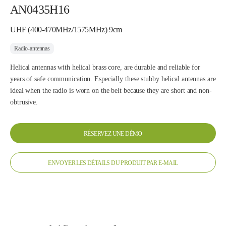
AN0435H16
UHF (400-470MHz/1575MHz) 9cm
Radio-antennas
Helical antennas with helical brass core, are durable and reliable for
years of safe communication. Especially these stubby helical antennas are
ideal when the radio is worn on the belt because they are short and non-
obtrusive.
RÉSERVEZ UNE DÉMO
ENVOYER LES DÉTAILS DU PRODUIT PAR E-MAIL