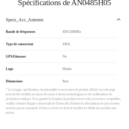
Spécifications de AN0485H05
Specs_Acc_Antenne
Bande de fréquences
450-520MHz
Type de connecteur
SMA
GPS/Glonasse
No
Logo
Hytera
Dimensions
9cm
* Les images, spécifications, fonctionnalités et accessoires de produits affichés sur cette page
peuvent être modifiés en raison des mises à niveau technologiques et des améliorations de
production continues. Pour garantir la réception du produit correct et des accessoires compatibles,
veuillez contacter l'équipe commerciale de Hytera afin d'obtenir les informations les plus récentes
avant de passer commande. Hytera se réserve le droit de modifier les détails des produits sans
préavis.