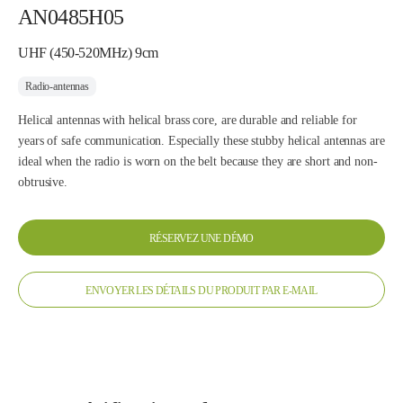
AN0485H05
UHF (450-520MHz) 9cm
Radio-antennas
Helical antennas with helical brass core, are durable and reliable for
years of safe communication. Especially these stubby helical antennas are
ideal when the radio is worn on the belt because they are short and non-
obtrusive.
RÉSERVEZ UNE DÉMO
ENVOYER LES DÉTAILS DU PRODUIT PAR E-MAIL