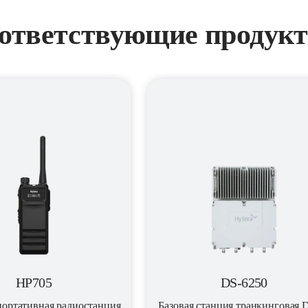
ответствующие продук
HP705
DS-6250
ортативная радиостанция
Базовая станция транкинговая 