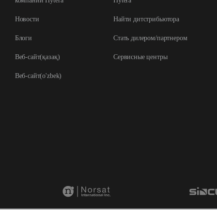
компании Hytera
Hytera
Новости
Найти дитстрибьютора
Блоги
Стать дилером/партнером
Веб-сайт(қазақ)
Сервисные центры
Веб-сайт(o'zbek)