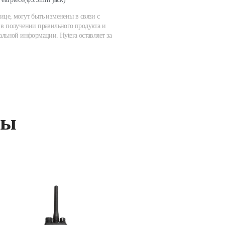
ице, могут быть изменены в связи с
в получении правильного продукта и
альной информации. Hytera оставляет за
ты