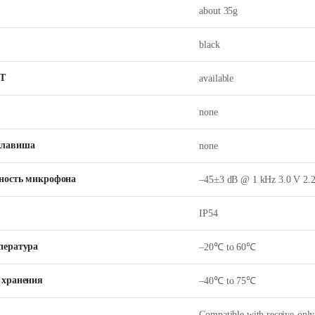
about 35g
black
Т
available
none
клавиша
none
ность микрофона
–45±3 dB @ 1 kHz 3.0 V 2.2
IP54
пература
–20℃ to 60℃
 хранения
–40℃ to 75℃
Compatible with receive-onl