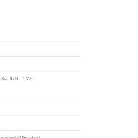
 KΩ, 0 dB = 1 V/Pa
y earpiece(φ3.5mm jack)