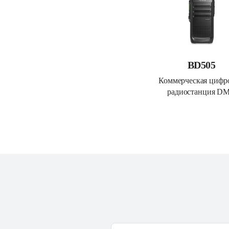
BD505
Коммерческая цифро
радиостанция D