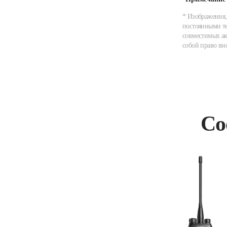
* Изображения,
постоянными те
совместимых ак
собой право вн
Со