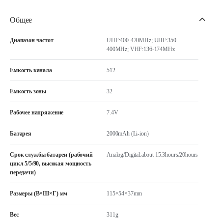
Общее
Диапазон частот
UHF:400-470MHz; UHF:350-
400MHz; VHF:136-174MHz
Емкость канала
512
Емкость зоны
32
Рабочее напряжение
7.4V
Батарея
2000mAh (Li-ion)
Срок службы батареи (рабочий
Analog/Digital:about 15.3hours/20hours
цикл 5/5/90, высокая мощность
передачи)
Размеры (В×Ш×Г) мм
115×54×37mm
Вес
311g