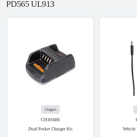
PD565 UL913
Chargers
CH10A06
Dual Pocket Charger Kit
Vehicle