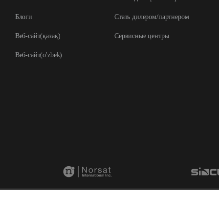
Блоги
Стать дилером/партнером
Веб-сайт(қазақ)
Сервисные центры
Веб-сайт(o'zbek)
rved
Yue ICP Ref.No.2022107854
Правовая
информация