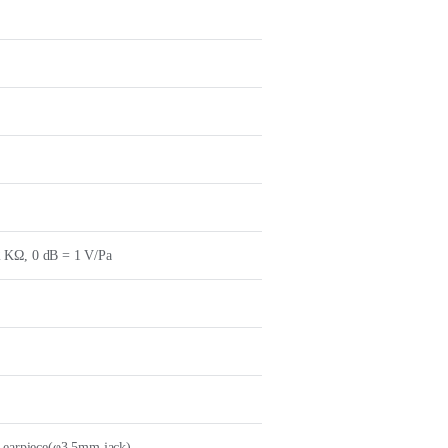
 KΩ, 0 dB = 1 V/Pa
y earpiece(φ3.5mm jack)