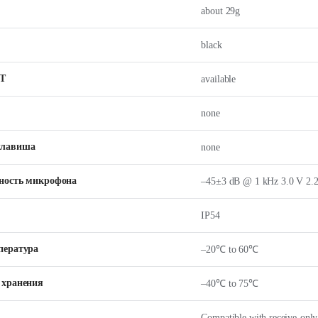
about 29g
black
Т
available
none
клавиша
none
ность микрофона
–45±3 dB @ 1 kHz 3.0 V 2.2
IP54
пература
–20℃ to 60℃
 хранения
–40℃ to 75℃
Compatible with receive-onl