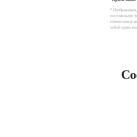
* Изображения,
постоянными те
совместимых ак
собой право вн
Со