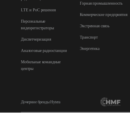
Горная промышленность
LTE и РоС решения
Коммерческие предприятия
Персональные
Экстренная связь
видеорегистраторы
Транспорт
Диспетчеризация
Энергетика
Аналоговые радиостанции
Мобильные командные
центры
Дочерние бренды Hytera
Copyright © 2026 Hytera Communications Corporation Limited All Rights Rese