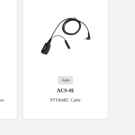
Re
Audio
ACS-01
ter
PTT&MIC Cable