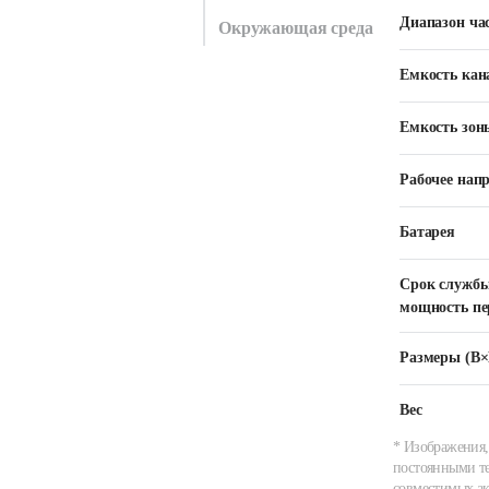
Диапазон ча
Окружающая среда
Емкость кан
Емкость зон
Рабочее нап
Батарея
Срок службы 
мощность пе
Размеры (В
Вес
* Изображения,
постоянными те
совместимых ак