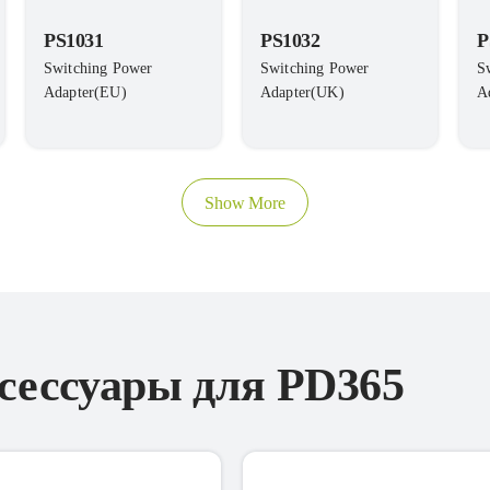
PS1031
PS1032
P
Switching Power
Switching Power
S
Adapter(EU)
Adapter(UK)
A
Show More
сессуары для PD365