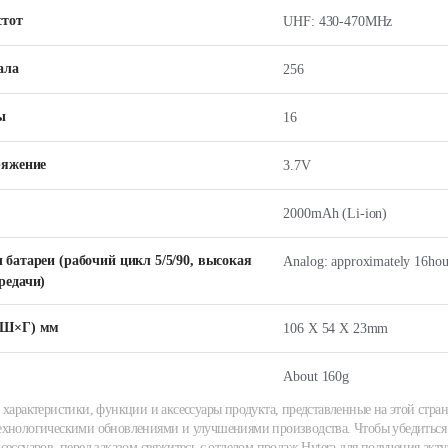
стот
UHF: 430-470MHz
ала
256
ы
16
ряжение
3.7V
2000mAh (Li-ion)
батареи (рабочий цикл 5/5/90, высокая
Analog: approximately 16hour
редачи)
×Ш×Г) мм
106 X 54 X 23mm
About 160g
 характеристики, функции и аксессуары продукта, представленные на этой стран
хнологическими обновлениями и улучшениями производства. Чтобы убедиться 
сессуаров, перед заказом свяжитесь с отделом продаж Hytera для получения акту