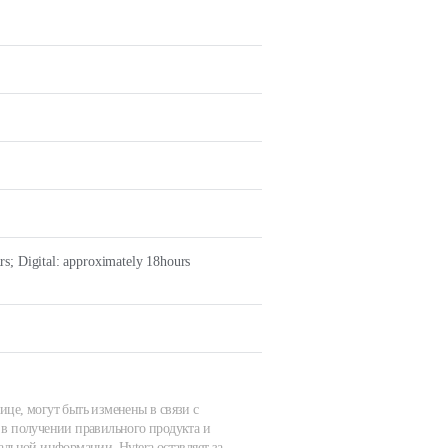
s; Digital: approximately 18hours
ице, могут быть изменены в связи с
в получении правильного продукта и
альной информации. Hytera оставляет за