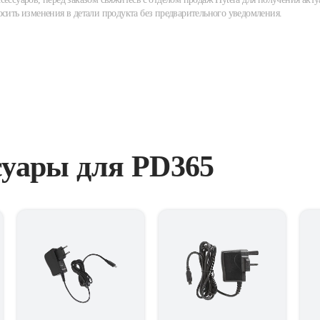
осить изменения в детали продукта без предварительного уведомления.
суары для PD365