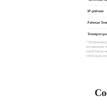
IP-рейтинг
Рабочая Тем
Температура
* Изображения,
постоянными те
совместимых ак
собой право вн
Со