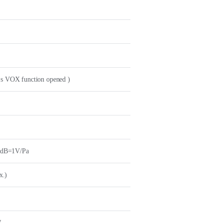
's VOX function opened )
0dB=1V/Pa
x.)
W