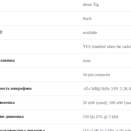
about 55g
black
Т
available
YES (enabled when the radio
клавиша
none
16-pin connector
ность микрофона
-45±3dB@1kHz 3.0V 2.2K,
инамика
50 mW (rated); 100 mW (ma
ие динамика
150 Ω±15% @ 1 kHz
арактеристика динамика
115±3 dB @ 1 kHz at 50 m