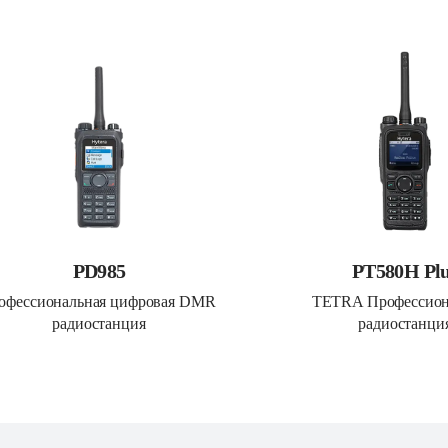
PD985
PT580H Pl
офессиональная цифровая DMR 
TETRA Профессиона
радиостанция
радиостанци