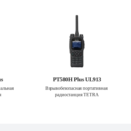
us
PT580H Plus UL913
льная 
Взрывобезопасная портативная 
я
радиостанция TETRA