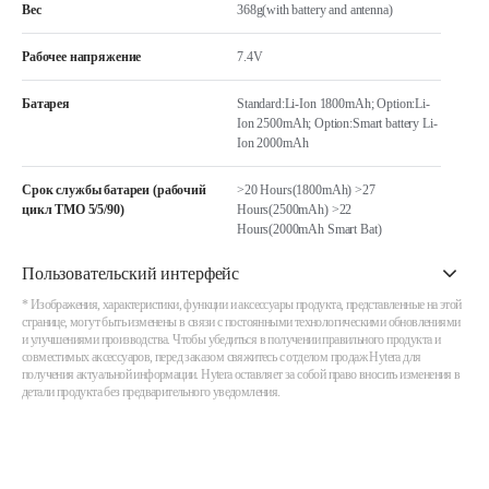
Вес
368g(with battery and antenna)
Рабочее напряжение
7.4V
Батарея
Standard:Li-Ion 1800mAh; Option:Li-
Ion 2500mAh; Option:Smart battery Li-
Ion 2000mAh
Срок службы батареи (рабочий
>20 Hours(1800mAh) >27
цикл TMO 5/5/90)
Hours(2500mAh) >22
Hours(2000mAh Smart Bat)
Пользовательский интерфейс
* Изображения, характеристики, функции и аксессуары продукта, представленные на этой
странице, могут быть изменены в связи с постоянными технологическими обновлениями
и улучшениями производства. Чтобы убедиться в получении правильного продукта и
совместимых аксессуаров, перед заказом свяжитесь с отделом продаж Hytera для
получения актуальной информации. Hytera оставляет за собой право вносить изменения в
детали продукта без предварительного уведомления.