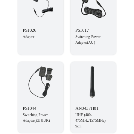
PS1026
PS1017
Adapter
Switching Power
Adapter(AU)
PS1044
AN0437H01
Switching Power
UHF (400-
Adapter(EU&UK)
475MHz/1575MHz)
9cm