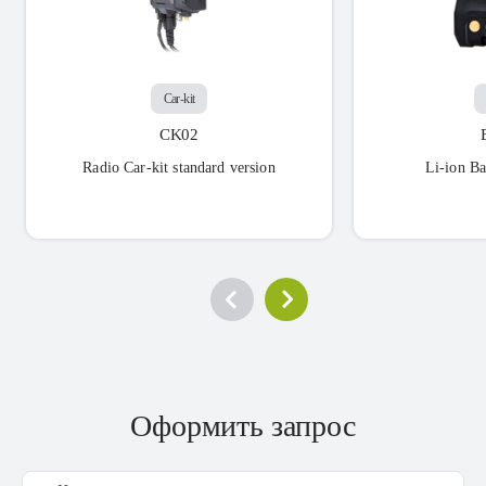
Car-kit
CK02
Radio Car-kit standard version
Li-ion B
Оформить запрос