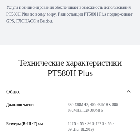
Услуга позиционирования обеспечивает возможность использования
РТ580Н Plus по всему миру. Радиостанция РТ580Н Plus поддерживает
GPS, ГЛОНАСС и Beidou.
Технические характеристики
PT580H Plus
Общее
Диапазон частот
380-430MHZ; 405-475MHZ; 806-
870MHZ; 320-380MHz
Размеры (В×Ш×Г) мм
127.5 × 55 × 36.5; 127.5 × 55 ×
39.5(for BL2019)