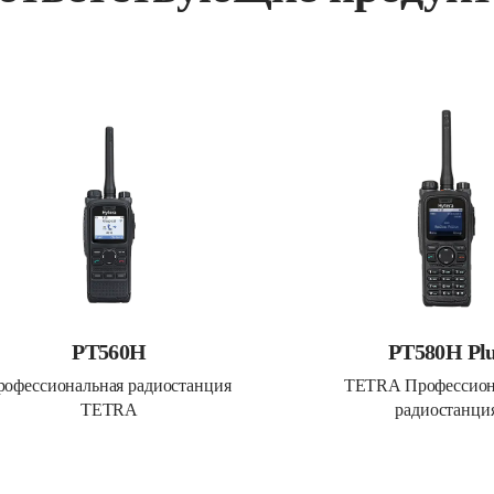
PT560H
PT580H Pl
офессиональная радиостанция 
TETRA Профессиона
TETRA
радиостанци