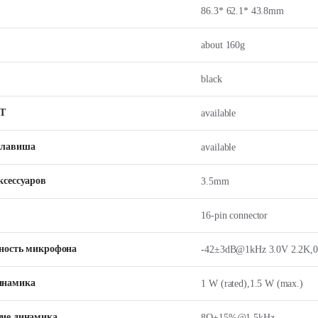
86.3* 62.1* 43.8mm
about 160g
black
Т
available
клавиша
available
ксессуаров
3.5mm
16-pin connector
ность микрофона
-42±3dB@1kHz 3.0V 2.2K,
инамика
1 W (rated),1.5 W (max.)
ие динамика
8Ω±15%@1.5kHz