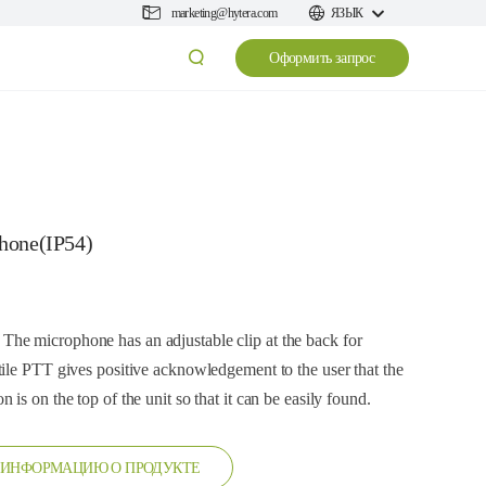
marketing@hytera.com
ЯЗЫК
Оформить запрос
hone(IP54)
he microphone has an adjustable clip at the back for
ile PTT gives positive acknowledgement to the user that the
is on the top of the unit so that it can be easily found.
 ИНФОРМАЦИЮ О ПРОДУКТЕ