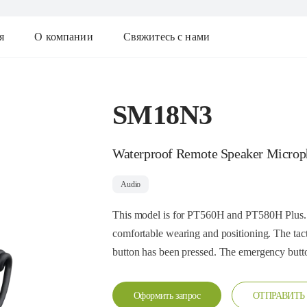
я
О компании
Свяжитесь с нами
SM18N3
Waterproof Remote Speaker Microp
Audio
This model is for PT560H and PT580H Plus. T
comfortable wearing and positioning. The tact
button has been pressed. The emergency button 
Оформить запрос
ОТПРАВИТЬ