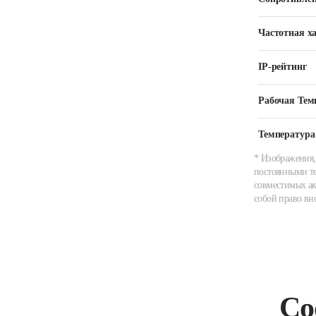
Частотная х
IP-рейтинг
Рабочая Тем
Температура
* Изображения,
постоянными те
совместимых ак
собой право вн
Со