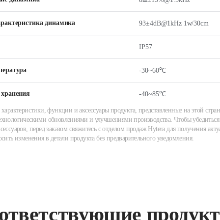
арактеристика динамика
93±4dB@1kHz 1w/30cm
IP57
пература
-30~60℃
 хранения
-40~85℃
 характеристики, функции и аксессуары продукта, представленные на этой стран
хнологическими обновлениями и улучшениями производства. Чтобы убедиться 
сессуаров, перед заказом свяжитесь с отделом продаж Hytera для получения акту
осить изменения в детали продукта без предварительного уведомления.
ответствующие продук