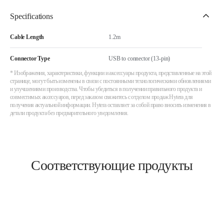
Specifications
Cable Length
1.2m
Connector Type
USB to connector (13-pin)
* Изображения, характеристики, функции и аксессуары продукта, представленные на этой
странице, могут быть изменены в связи с постоянными технологическими обновлениями
и улучшениями производства. Чтобы убедиться в получении правильного продукта и
совместимых аксессуаров, перед заказом свяжитесь с отделом продаж Hytera для
получения актуальной информации. Hytera оставляет за собой право вносить изменения в
детали продукта без предварительного уведомления.
Соответствующие продукты