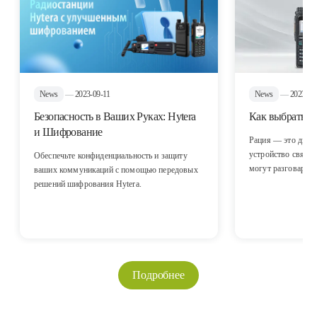
News
—
2023-09-11
News
—
2023-07
Безопасность в Ваших Руках: Hytera
Как выбрать л
и Шифрование
Рация — это двус
устройство связи
Обеспечьте конфиденциальность и защиту
могут разговаривать без какой-либо
ваших коммуникаций с помощью передовых
поддержки сети. 
решений шифрования Hytera.
не требует от операторов платы за передачу
данных и подходи
фиксированных и частых вызовов. Рацию
можно рассматрива
устройство для транкингово
профессиональное
Подробнее
связи в мобильной связи. Он 
сетью, и пользова
общаться даже вне