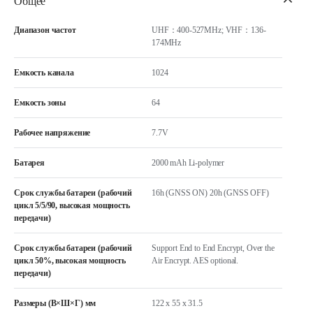
Общее
Диапазон частот
UHF：400-527MHz; VHF：136-
174MHz
Емкость канала
1024
Емкость зоны
64
Рабочее напряжение
7.7V
Батарея
2000 mAh Li-polymer
Срок службы батареи (рабочий
16h (GNSS ON) 20h (GNSS OFF)
цикл 5/5/90, высокая мощность
передачи)
Срок службы батареи (рабочий
Support End to End Encrypt, Over the
цикл 50%, высокая мощность
Air Encrypt. AES optional.
передачи)
Размеры (В×Ш×Г) мм
122 x 55 x 31.5