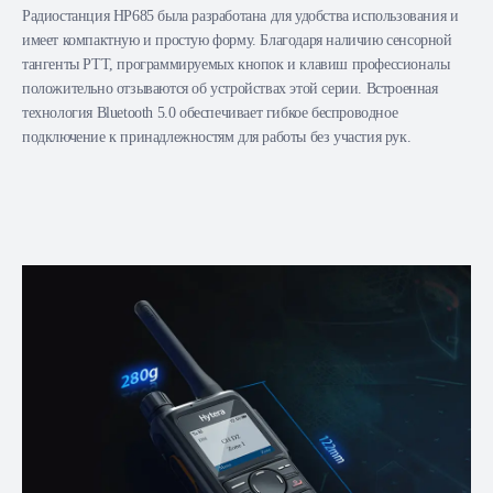
Радиостанция HP685 была разработана для удобства использования и
имеет компактную и простую форму. Благодаря наличию сенсорной
тангенты PTT, программируемых кнопок и клавиш профессионалы
положительно отзываются об устройствах этой серии. Встроенная
технология Bluetooth 5.0 обеспечивает гибкое беспроводное
подключение к принадлежностям для работы без участия рук.