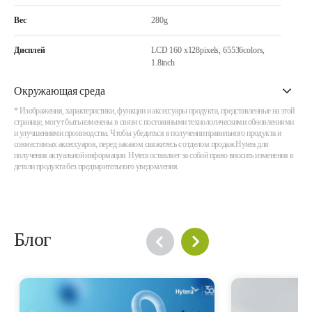
Вес
280g
Дисплей
LCD 160 x128pixels, 65536colors,
1.8inch
Окружающая среда
* Изображения, характеристики, функции и аксессуары продукта, представленные на этой
странице, могут быть изменены в связи с постоянными технологическими обновлениями
и улучшениями производства. Чтобы убедиться в получении правильного продукта и
совместимых аксессуаров, перед заказом свяжитесь с отделом продаж Hytera для
получения актуальной информации. Hytera оставляет за собой право вносить изменения в
детали продукта без предварительного уведомления.
Блог