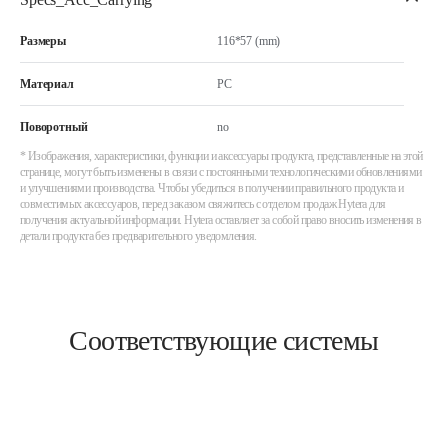
Размеры
116*57 (mm)
Материал
PC
Поворотный
no
* Изображения, характеристики, функции и аксессуары продукта, представленные на этой
странице, могут быть изменены в связи с постоянными технологическими обновлениями
и улучшениями производства. Чтобы убедиться в получении правильного продукта и
совместимых аксессуаров, перед заказом свяжитесь с отделом продаж Hytera для
получения актуальной информации. Hytera оставляет за собой право вносить изменения в
детали продукта без предварительного уведомления.
Соответствующие системы