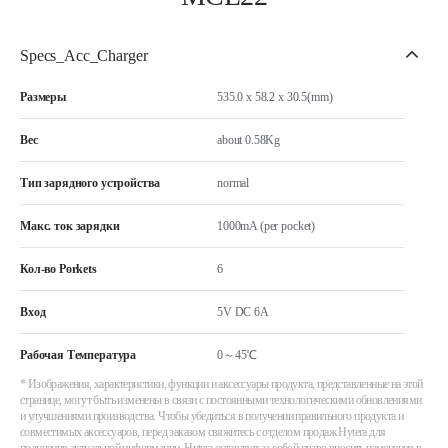
Specs_Acc_Charger
Размеры
535.0 x 58.2 x 30.5(mm)
Вес
about 0.58Kg
Тип зарядного устройства
normal
Макс. ток зарядки
1000mA (per pocket)
Кол-во Porkets
6
Вход
5V DC 6A
Рабочая Температура
0～45℃
* Изображения, характеристики, функции и аксессуары продукта, представленные на этой
странице, могут быть изменены в связи с постоянными технологическими обновлениями
и улучшениями производства. Чтобы убедиться в получении правильного продукта и
совместимых аксессуаров, перед заказом свяжитесь с отделом продаж Hytera для