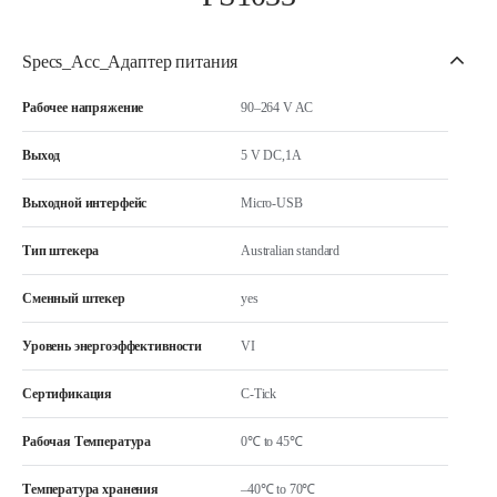
Specs_Acc_Адаптер питания
Рабочее напряжение
90–264 V AC
Выход
5 V DC,1A
Выходной интерфейс
Micro-USB
Тип штекера
Australian standard
Сменный штекер
yes
Уровень энергоэффективности
VI
Сертификация
C-Tick
Рабочая Температура
0℃ to 45℃
Температура хранения
–40℃ to 70℃