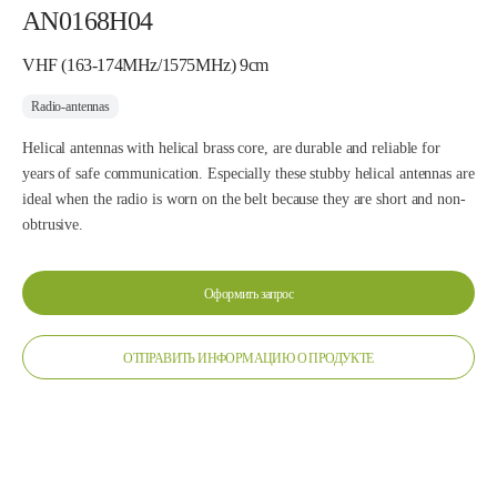
AN0168H04
VHF (163-174MHz/1575MHz) 9cm
Radio-antennas
Helical antennas with helical brass core, are durable and reliable for
years of safe communication. Especially these stubby helical antennas are
ideal when the radio is worn on the belt because they are short and non-
obtrusive.
Оформить запрос
ОТПРАВИТЬ ИНФОРМАЦИЮ О ПРОДУКТЕ