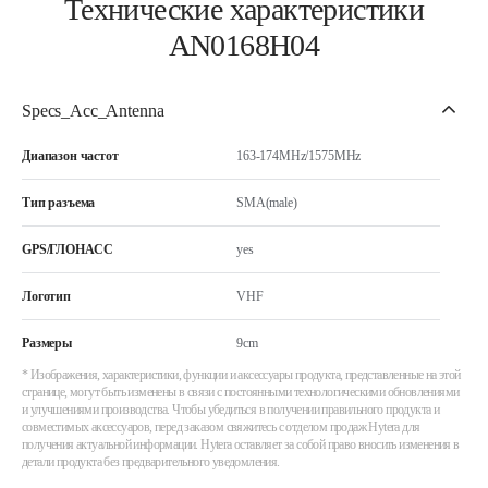
Технические характеристики
AN0168H04
Specs_Acc_Antenna
Диапазон частот
163-174MHz/1575MHz
Тип разъема
SMA(male)
GPS/ГЛОНАСС
yes
Логотип
VHF
Размеры
9cm
* Изображения, характеристики, функции и аксессуары продукта, представленные на этой
странице, могут быть изменены в связи с постоянными технологическими обновлениями
и улучшениями производства. Чтобы убедиться в получении правильного продукта и
совместимых аксессуаров, перед заказом свяжитесь с отделом продаж Hytera для
получения актуальной информации. Hytera оставляет за собой право вносить изменения в
детали продукта без предварительного уведомления.