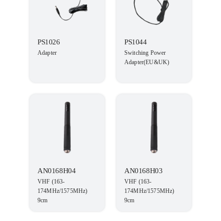
PS1026
PS1044
Adapter
Switching Power
Adapter(EU&UK)
AN0168H04
AN0168H03
VHF (163-
VHF (163-
174MHz/1575MHz)
174MHz/1575MHz)
9cm
9cm