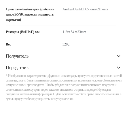
Срок службы батареи (рабочий
Analog/Digital:14.5hours/21hours
цикл 5/5/90, высокая мощность
передачи)
Размеры (В×Ш×Г) мм
119 x 54 x 33mm
Вес
320g
Получатель
Передатчик
* Изображения, характеристики, функции и аксессуары продукта, представленные на этой
странице, могут быть изменены в связи с постоянными технологическими обновлениями
и улучшениями производства. Чтобы убедиться в получении правильного продукта и
совместимых аксессуаров, перед заказом свяжитесь с отделом продаж Hytera для
получения актуальной информации. Hytera оставляет за собой право вносить изменения в
детали продукта без предварительного уведомления.