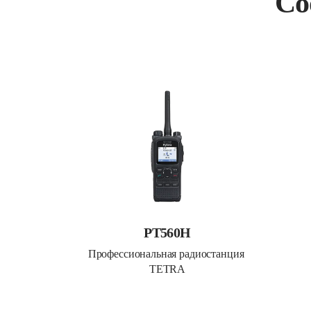
Со
PT560H
Профессиональная радиостанция 
TETRA