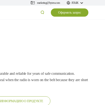
marketing@hytera.com
ЯЗЫК
Оформить запрос
durable and reliable for years of safe communication.
deal when the radio is worn on the belt because they are short
 ИНФОРМАЦИЮ О ПРОДУКТЕ