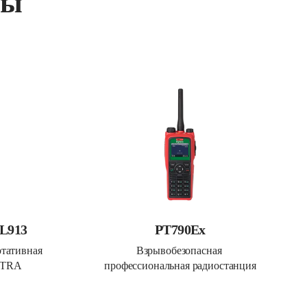
ты
UL913
PT790Ex
тативная 
Взрывобезопасная 
ETRA
профессиональная радиостанция