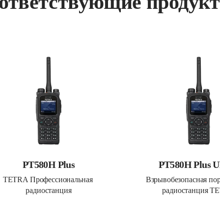
ответствующие продук
PT580H Plus
PT580H Plus 
TETRA Профессиональная 
Взрывобезопасная пор
радиостанция
радиостанция T