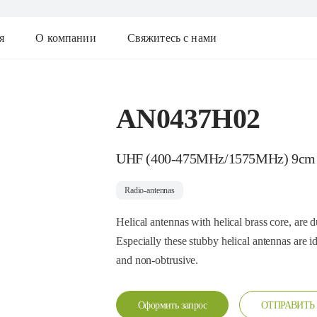
я
О компании
Свяжитесь с нами
AN0437H02
UHF (400-475MHz/1575MHz) 9cm
Radio-antennas
Helical antennas with helical brass core, are 
Especially these stubby helical antennas are i
and non-obtrusive.
Оформить запрос
ОТПРАВИТЬ