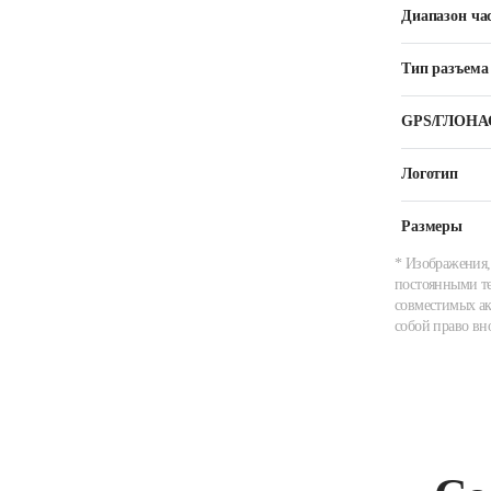
Диапазон ча
Тип разъема
GPS/ГЛОНА
Логотип
Размеры
* Изображения,
постоянными те
совместимых ак
собой право вн