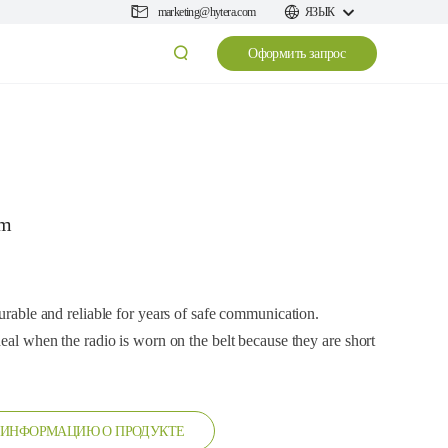
marketing@hytera.com
ЯЗЫК
Оформить запрос
cm
durable and reliable for years of safe communication.
deal when the radio is worn on the belt because they are short
 ИНФОРМАЦИЮ О ПРОДУКТЕ