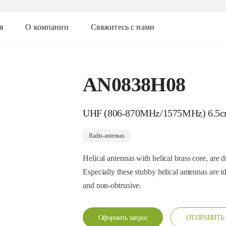
я
О компании
Свяжитесь с нами
AN0838H08
UHF (806-870MHz/1575MHz) 6.5
Radio-antennas
Helical antennas with helical brass core, are 
Especially these stubby helical antennas are i
and non-obtrusive.
Оформить запрос
ОТПРАВИТЬ