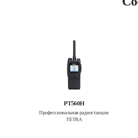
Со
PT560H
Профессиональная радиостанция 
TETRA