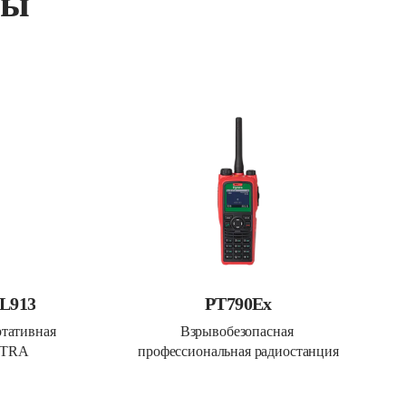
ты
UL913
PT790Ex
тативная 
Взрывобезопасная 
ETRA
профессиональная радиостанция