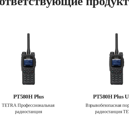
ответствующие продук
PT580H Plus
PT580H Plus 
TETRA Профессиональная 
Взрывобезопасная пор
радиостанция
радиостанция T