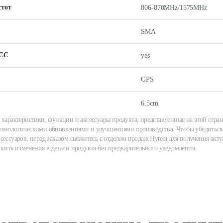
стот
806-870MHz/1575MHz
SMA
СС
yes
GPS
6.5cm
 характеристики, функции и аксессуары продукта, представленные на этой стран
хнологическими обновлениями и улучшениями производства. Чтобы убедиться 
сессуаров, перед заказом свяжитесь с отделом продаж Hytera для получения акту
осить изменения в детали продукта без предварительного уведомления.