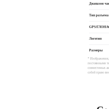
Диапазон ча
Тип разъема
GPS/ГЛОНА
Логотип
Размеры
* Изображения,
постоянными те
совместимых ак
собой право вн