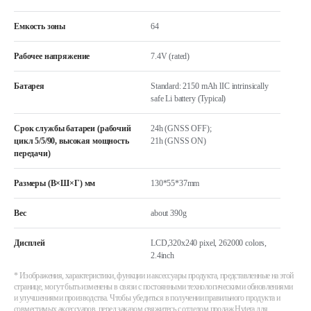
Емкость зоны
64
Рабочее напряжение
7.4V (rated)
Батарея
Standard: 2150 mAh lIC intrinsically
safe Li battery (Typical)
Срок службы батареи (рабочий
24h (GNSS OFF);
цикл 5/5/90, высокая мощность
21h (GNSS ON)
передачи)
Размеры (В×Ш×Г) мм
130*55*37mm
Вес
about 390g
Дисплей
LCD,320x240 pixel, 262000 colors,
2.4inch
* Изображения, характеристики, функции и аксессуары продукта, представленные на этой
странице, могут быть изменены в связи с постоянными технологическими обновлениями
и улучшениями производства. Чтобы убедиться в получении правильного продукта и
совместимых аксессуаров, перед заказом свяжитесь с отделом продаж Hytera для