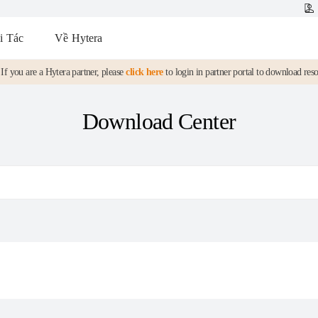
i Tác
Về Hytera
If you are a Hytera partner, please
click here
to login in partner portal to download res
Download Center