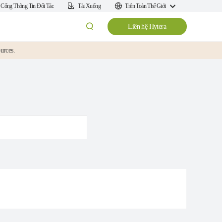
Cổng Thông Tin Đối Tác
Tải Xuống
Trên Toàn Thế Giới
Liên hệ Hytera
ources.