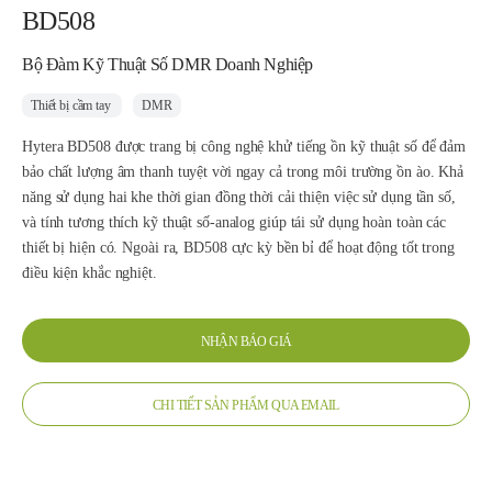
BD508
Bộ Đàm Kỹ Thuật Số DMR Doanh Nghiệp
Thiết bị cầm tay
DMR
Hytera BD508 được trang bị công nghệ khử tiếng ồn kỹ thuật số để đảm
bảo chất lượng âm thanh tuyệt vời ngay cả trong môi trường ồn ào. Khả
năng sử dụng hai khe thời gian đồng thời cải thiện việc sử dụng tần số,
và tính tương thích kỹ thuật số-analog giúp tái sử dụng hoàn toàn các
thiết bị hiện có. Ngoài ra, BD508 cực kỳ bền bỉ để hoạt động tốt trong
điều kiện khắc nghiệt.
NHẬN BÁO GIÁ
CHI TIẾT SẢN PHẨM QUA EMAIL