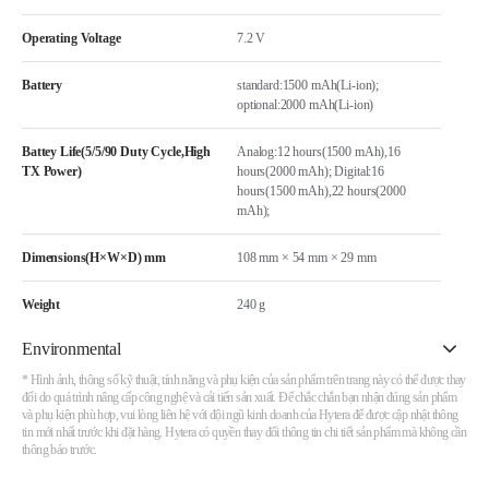
Operating Voltage
7.2 V
Battery
standard:1500 mAh(Li-ion);
optional:2000 mAh(Li-ion)
Battey Life(5/5/90 Duty Cycle,High
Analog:12 hours(1500 mAh),16
TX Power)
hours(2000 mAh); Digital:16
hours(1500 mAh),22 hours(2000
mAh);
Dimensions(H×W×D) mm
108 mm × 54 mm × 29 mm
Weight
240 g
Environmental
* Hình ảnh, thông số kỹ thuật, tính năng và phụ kiện của sản phẩm trên trang này có thể được thay
đổi do quá trình nâng cấp công nghệ và cải tiến sản xuất. Để chắc chắn bạn nhận đúng sản phẩm
và phụ kiện phù hợp, vui lòng liên hệ với đội ngũ kinh doanh của Hytera để được cập nhật thông
tin mới nhất trước khi đặt hàng. Hytera có quyền thay đổi thông tin chi tiết sản phẩm mà không cần
thông báo trước.